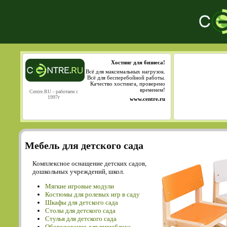
Хостинг для бизнеса!
Всё для максимальных нагрузок.
Всё для бесперебойной работы.
Качество хостинга, проверено
временем!
Centre.RU - работаем с
1997г
www.centre.ru
Мебель для детского сада
Комплексное оснащение детских садов,
дошкольных учреждений, школ.
Мягкие игровые модули
Костюмы для ролевых игр в саду
Шкафы для детского сада
Столы для детского сада
Cтулья для детского сада
Оборудование для пищеблока